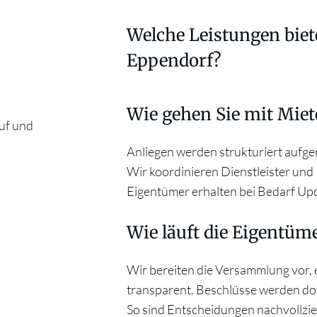
Welche Leistungen bie
Eppendorf?
Wir übernehmen je nach Bedarf W
Wie gehen Sie mit Mie
Sondereigentumsverwaltung. Dazu
uf und
und Abrechnungen, technische Betr
Anliegen werden strukturiert aufge
Prozesse. Umfang und Zuständigkei
Wir koordinieren Dienstleister und
Eigentümer erhalten bei Bedarf Upd
Wie läuft die Eigentü
Wir bereiten die Versammlung vor, 
transparent. Beschlüsse werden d
So sind Entscheidungen nachvollzi