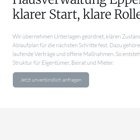
klarer Start, klare Roll
Wir übernehmen Unterlagen geordnet, klären Zuständ
Ablaufplan für die nächsten Schritte fest. Dazu gehö
laufende Verträge und offene Maßnahmen. So entsteht
Struktur für Eigentümer, Beirat und Mieter.
Jetzt unverbindlich anfragen