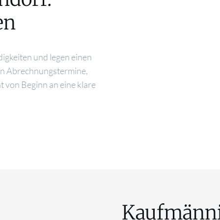
en
igkeiten und legen einen
ren Abrechnungstermine,
 von Beginn an eine klare
Kaufmänni