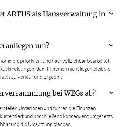
tet ARTUS als Hausverwaltung in
EG-Verwaltung sowie Miet- und
teranliegen um?
 gehören kaufmännische Aufgaben wie Buchhaltung
euung inklusive Instandhaltung und administrative
nommen, priorisiert und nachvollziehbar bearbeitet.
ten werden transparent vereinbart.
 Rückmeldungen, damit Themen nicht liegen bleiben.
ates zu Verlauf und Ergebnis.
merversammlung bei WEGs ab?
erstellen Unterlagen und führen die Finanzen
okumentiert und anschließend konsequent umgesetzt.
ehbar und die Umsetzung planbar.